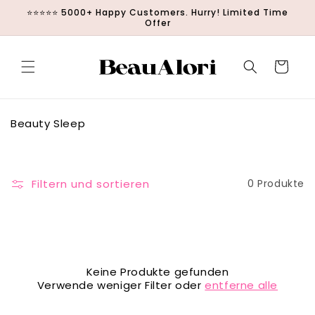
Direkt zum
⭐⭐⭐⭐⭐ 5000+ Happy Customers. Hurry! Limited Time
Inhalt
Offer
Warenkorb
K
Beauty Sleep
a
t
e
g
Filtern und sortieren
0 Produkte
o
r
i
e
:
Keine Produkte gefunden
Verwende weniger Filter oder
entferne alle